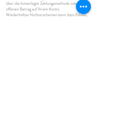
über die hinterlegte Zahlungsmethode oder als
offenen Betrag auf Ihrem Konto.
Wiederholtes Nichterscheinen kann dazu führen,
dass für zukünftige Buchungen eine Vorauszahlung
erforderlich ist oder weitere Termine abgelehnt
werden.
Mit der Buchung eines Termins bei Luksus
erklären Sie sich mit dieser Regelung für
Nichterscheinen einverstanden.
Gesundheit & Sicherheit:
Die Behandlungen werden mit dem Alma-
Lasergerät durchgeführt.
Luksus behält sich das Recht vor, eine Behandlung
abzulehnen, wenn diese als unsicher oder
ungeeignet für den Kunden erachtet wird.
Einwilligung:
Mit der Buchung dieser Dienstleistung erklären
sich Kunden mit den Bedingungen dieser
Regelung einverstanden.