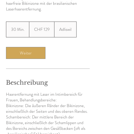
haarfreie Bikinizone mit der brasilianischen
Laserhaarentfernung.
129
Schweizer
30 Min.
3
CHF 129
Adliswil
Franken
0
M
i
n
Weiter
.
Beschreibung
Haarentfernung mit Laser im Intimbereich für
Frauen, Behandlungsbereiche:
Bikinizone: Die äußeren Ränder der Bikinizone,
einschließlich der Seiten und des oberen Randes.
Schambereich: Der mittlere Bereich der
Bikinizone, einschließlich der Schamlippen und
des Bereichs zwischen den Gesäßbacken (oft als